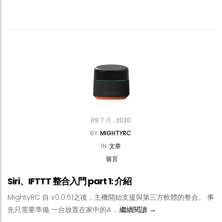
09 7 月 , 2020
BY
MIGHTYRC
IN
文章
留言
Siri、IFTTT 整合入門 part 1: 介紹
MightyRC 自 v0.0.51之後，主機開始支援與第三方軟體的整合。 事
Siri、IFTTT 整合入門 par
先只需要準備 一台放置在家中的A …
繼續閱讀
→