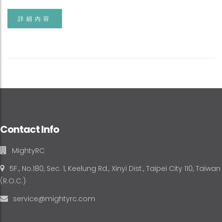
詳細內容
Contact Info
MightyRC
5F., No.180, Sec. 1, Keelung Rd., Xinyi Dist., Taipei City 110, Taiwan
(R.O.C.)
service@mightyrc.com