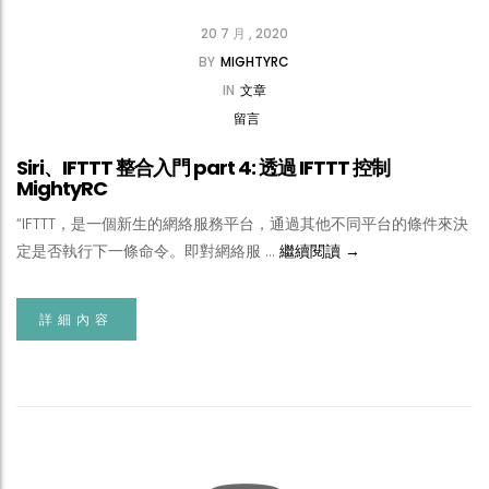
20 7 月 , 2020
BY
MIGHTYRC
IN
文章
留言
Siri、IFTTT 整合入門 part 4: 透過 IFTTT 控制
MightyRC
“IFTTT，是一個新生的網絡服務平台，通過其他不同平台的條件來決
Siri、IFTTT 整合入門 p
定是否執行下一條命令。即對網絡服 …
繼續閱讀
→
詳細內容